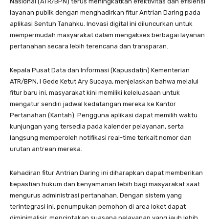
Nasional (ATR/BPN) terus meningkatkan efektivitas dan efisiensi
layanan publik dengan menghadirkan fitur Antrian Daring pada
aplikasi Sentuh Tanahku. Inovasi digital ini diluncurkan untuk
mempermudah masyarakat dalam mengakses berbagai layanan
pertanahan secara lebih terencana dan transparan.
Kepala Pusat Data dan Informasi (Kapusdatin) Kementerian
ATR/BPN, I Gede Ketut Ary Sucaya, menjelaskan bahwa melalui
fitur baru ini, masyarakat kini memiliki keleluasaan untuk
mengatur sendiri jadwal kedatangan mereka ke Kantor
Pertanahan (Kantah). Pengguna aplikasi dapat memilih waktu
kunjungan yang tersedia pada kalender pelayanan, serta
langsung memperoleh notifikasi real-time terkait nomor dan
urutan antrean mereka.
Kehadiran fitur Antrian Daring ini diharapkan dapat memberikan
kepastian hukum dan kenyamanan lebih bagi masyarakat saat
mengurus administrasi pertanahan. Dengan sistem yang
terintegrasi ini, penumpukan pemohon di area loket dapat
diminimalisir, menciptakan suasana pelayanan yang jauh lebih