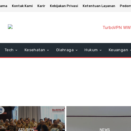
asama
Kontak Kami
Karir
Kebijakan Privasi
Ketentuan Layanan
Pedom
Tech
Kesehatan
Olahraga
Hukum
Keuangan
ATR/BPN
NEWS