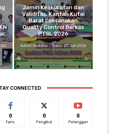
ng
Jamin Keakuratan dan
n
Validitas, Kantah Kutai
n
Barat Laksanakan
MKN
Quality Control Berkas
ar.
PTSL 2026
2026
Admin Redaksi
-
Rabu. 29 Juli 2026
TAY CONNECTED
0
0
0
Fans
Pengikut
Pelanggan