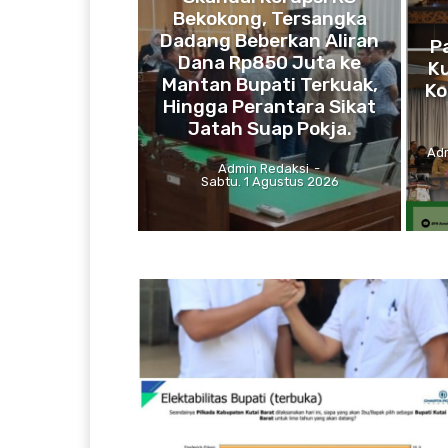
Bekokong, Tersangka
Dadang Beberkan Aliran
P
Dana Rp850 Juta ke
Ku
Mantan Bupati Terkuak,
Ko
Hingga Perantara Sikat
Jatah Suap Pokja.
Ad
Admin Redaksi
-
Sabtu. 1 Agustus 2026