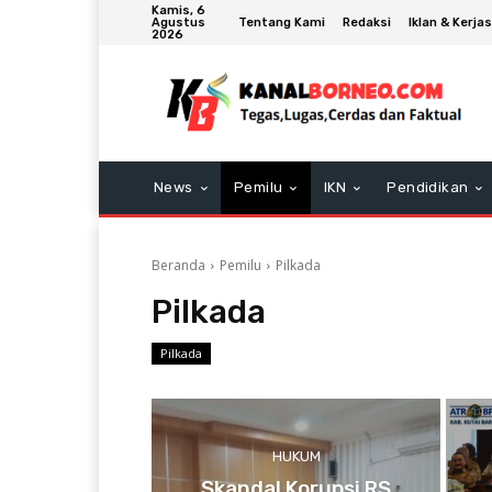
Kamis, 6
Tentang Kami
Redaksi
Iklan & Kerj
Agustus
2026
News
Pemilu
IKN
Pendidikan
Beranda
Pemilu
Pilkada
Pilkada
Pilkada
HUKUM
Skandal Korupsi RS