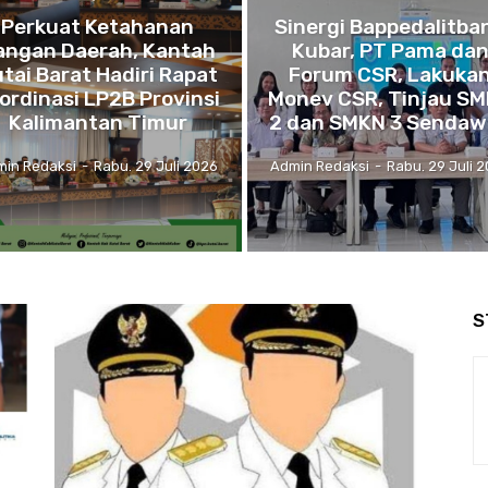
Perkuat Ketahanan
Sinergi Bappedalitba
angan Daerah, Kantah
Kubar, PT Pama da
tai Barat Hadiri Rapat
Forum CSR, Lakuka
ordinasi LP2B Provinsi
Monev CSR, Tinjau S
Kalimantan Timur
2 dan SMKN 3 Sendaw
min Redaksi
-
Rabu. 29 Juli 2026
Admin Redaksi
-
Rabu. 29 Juli 
S