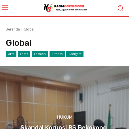
Beranda
Global
Global
Arts
Facts
Fashion
Fitness
Gadgets
HUKUM
Skandal Korupsi RS Bekokong,