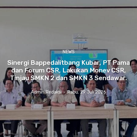
NEWS
Sinergi Bappedalitbang Kubar, PT Pama
dan Forum CSR, Lakukan Monev CSR,
Tinjau SMKN 2 dan SMKN 3 Sendawar.
Admin Redaksi
-
Rabu. 29 Juli 2026