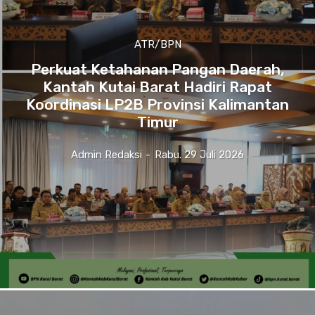
ATR/BPN
Perkuat Ketahanan Pangan Daerah,
Kantah Kutai Barat Hadiri Rapat
Koordinasi LP2B Provinsi Kalimantan
Timur
Admin Redaksi
-
Rabu. 29 Juli 2026