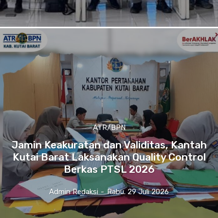
ATR/BPN
Jamin Keakuratan dan Validitas, Kantah
Kutai Barat Laksanakan Quality Control
Berkas PTSL 2026
Admin Redaksi
-
Rabu. 29 Juli 2026