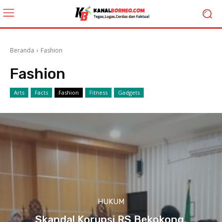
Beranda
Fashion
Fashion
Arts
Facts
Fashion
Fitness
Gadgets
HUKUM
Skandal Korupsi RS Bekokong,