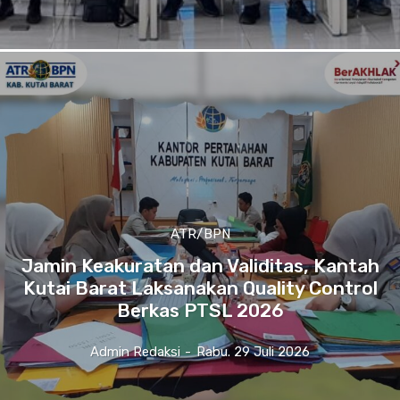
ATR/BPN
Jamin Keakuratan dan Validitas, Kantah
Kutai Barat Laksanakan Quality Control
Berkas PTSL 2026
Admin Redaksi
-
Rabu. 29 Juli 2026