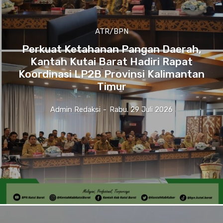
ATR/BPN
Perkuat Ketahanan Pangan Daerah,
Kantah Kutai Barat Hadiri Rapat
Koordinasi LP2B Provinsi Kalimantan
Timur
Admin Redaksi
-
Rabu. 29 Juli 2026