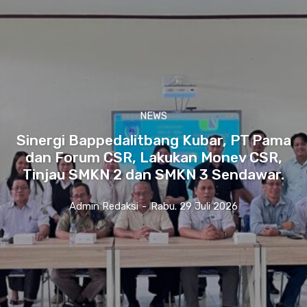
NEWS
Sinergi Bappedalitbang Kubar, PT Pama
dan Forum CSR, Lakukan Monev CSR,
Tinjau SMKN 2 dan SMKN 3 Sendawar.
Admin Redaksi
-
Rabu. 29 Juli 2026