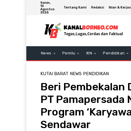
Senin,
10
Tentang Kami
Redaksi
Iklan & Kerj
Agustus
2026
News
Pemilu
IKN
Pendidikan
KUTAI BARAT
NEWS
PENDIDIKAN
Beri Pembekalan Du
PT Pamapersada N
Program ‘Karyawa
Sendawar