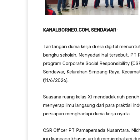
KANALBORNEO.COM, SENDAWAR-
Tantangan dunia kerja di era digital menun
bangku sekolah. Menyadari hal tersebut, P
program Corporate Social Responsibility (CS
Sendawar, Kelurahan Simpang Raya, Kecamata
(11/6/2026).
Suasana ruang kelas XI mendadak riuh penuh
menyerap ilmu langsung dari para praktisi i
persiapan menghadapi dunia kerja nyata.
CSR Officer PT Pamapersada Nusantara, Mic
ini dirancang khusus untuk menjembatani du