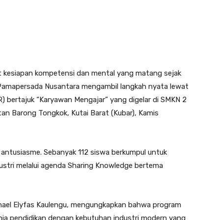
tut kesiapan kompetensi dan mental yang matang sejak
T Pamapersada Nusantara mengambil langkah nyata lewat
R) bertajuk “Karyawan Mengajar” yang digelar di SMKN 2
n Barong Tongkok, Kutai Barat (Kubar), Kamis
 antusiasme. Sebanyak 112 siswa berkumpul untuk
ndustri melalui agenda Sharing Knowledge bertema
hael Elyfas Kaulengu, mengungkapkan bahwa program
nia pendidikan dengan kebutuhan industri modern yang