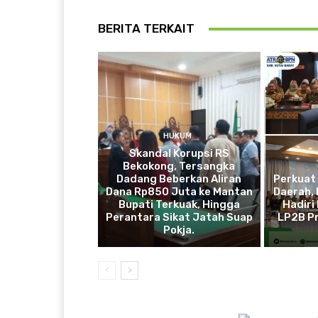
BERITA TERKAIT
HUKUM
Skandal Korupsi RS
Bekokong, Tersangka
Dadang Beberkan Aliran
Perkuat
Dana Rp850 Juta ke Mantan
Daerah, 
Bupati Terkuak, Hingga
Hadiri
Perantara Sikat Jatah Suap
LP2B Pr
Pokja.