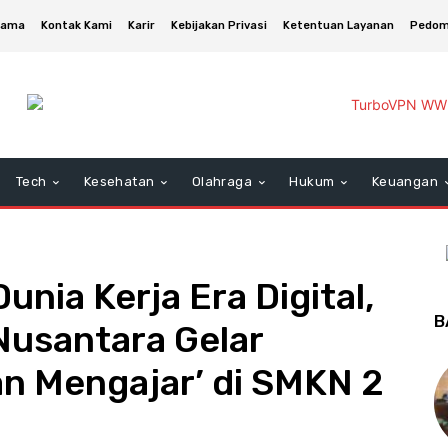
asama
Kontak Kami
Karir
Kebijakan Privasi
Ketentuan Layanan
Pedom
Tech
Kesehatan
Olahraga
Hukum
Keuangan
nia Kerja Era Digital,
B
usantara Gelar
n Mengajar’ di SMKN 2