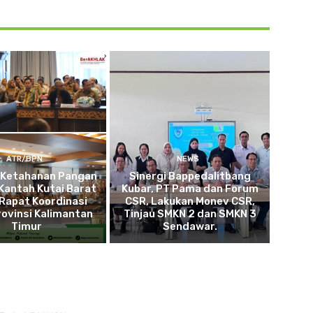
ATR/BPN
NEWS
 Ketahanan Pangan
Sinergi Bappedalitbang
Kantah Kutai Barat
Kubar, PT Pama dan Forum
 Rapat Koordinasi
CSR, Lakukan Monev CSR,
ovinsi Kalimantan
Tinjau SMKN 2 dan SMKN 3
Timur
Sendawar.