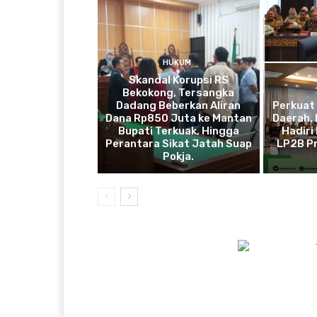
HUKUM
Skandal Korupsi RS
Bekokong, Tersangka
Dadang Beberkan Aliran
Perkuat
Dana Rp850 Juta ke Mantan
Daerah, 
Bupati Terkuak, Hingga
Hadiri
Perantara Sikat Jatah Suap
LP2B Pr
Pokja.