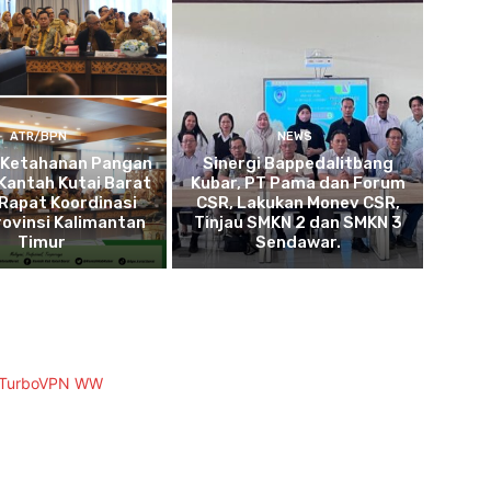
ATR/BPN
NEWS
 Ketahanan Pangan
Sinergi Bappedalitbang
Kantah Kutai Barat
Kubar, PT Pama dan Forum
 Rapat Koordinasi
CSR, Lakukan Monev CSR,
ovinsi Kalimantan
Tinjau SMKN 2 dan SMKN 3
Timur
Sendawar.