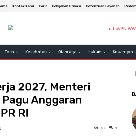
asama
Kontak Kami
Karir
Kebijakan Privasi
Ketentuan Layanan
Pedom
Tech
Kesehatan
Olahraga
Hukum
Keuangan
rja 2027, Menteri
B
 Pagu Anggaran
DPR RI
30
0
6