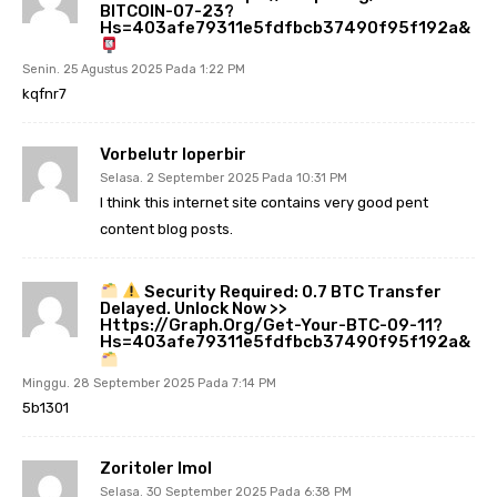
BITCOIN-07-23?
Hs=403afe79311e5fdfbcb37490f95f192a&
Senin. 25 Agustus 2025 Pada 1:22 PM
kqfnr7
Vorbelutr Ioperbir
Selasa. 2 September 2025 Pada 10:31 PM
I think this internet site contains very good pent
content blog posts.
Security Required: 0.7 BTC Transfer
Delayed. Unlock Now >>
Https://graph.org/Get-Your-BTC-09-11?
Hs=403afe79311e5fdfbcb37490f95f192a&
Minggu. 28 September 2025 Pada 7:14 PM
5b1301
Zoritoler Imol
Selasa. 30 September 2025 Pada 6:38 PM