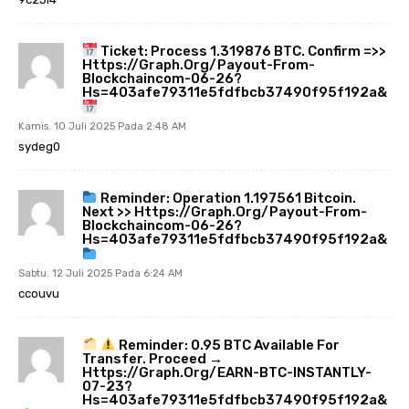
Ticket: Process 1.319876 BTC. Confirm =>>
Https://graph.org/Payout-From-
Blockchaincom-06-26?
Hs=403afe79311e5fdfbcb37490f95f192a&
Kamis. 10 Juli 2025 Pada 2:48 AM
sydeg0
Reminder: Operation 1.197561 Bitcoin.
Next >> Https://graph.org/Payout-From-
Blockchaincom-06-26?
Hs=403afe79311e5fdfbcb37490f95f192a&
Sabtu. 12 Juli 2025 Pada 6:24 AM
ccouvu
Reminder: 0.95 BTC Available For
Transfer. Proceed →
Https://graph.org/EARN-BTC-INSTANTLY-
07-23?
Hs=403afe79311e5fdfbcb37490f95f192a&