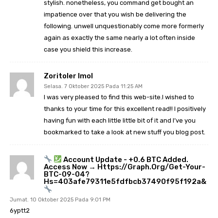
stylish. nonetheless, you command get bought an
impatience over that you wish be delivering the
following. unwell unquestionably come more formerly
again as exactly the same nearly a lot often inside
case you shield this increase.
Zoritoler Imol
Selasa. 7 Oktober 2025 Pada 11:25 AM
I was very pleased to find this web-site.I wished to
thanks to your time for this excellent read!! I positively
having fun with each little little bit of it and I’ve you
bookmarked to take a look at new stuff you blog post.
Account Update - +0.6 BTC Added.
Access Now → Https://graph.org/Get-Your-
BTC-09-04?
Hs=403afe79311e5fdfbcb37490f95f192a&
Jumat. 10 Oktober 2025 Pada 9:01 PM
6yptt2