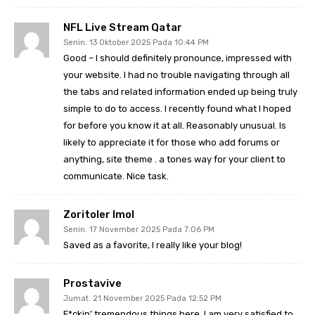
NFL Live Stream Qatar
Senin. 13 Oktober 2025 Pada 10:44 PM
Good – I should definitely pronounce, impressed with
your website. I had no trouble navigating through all
the tabs and related information ended up being truly
simple to do to access. I recently found what I hoped
for before you know it at all. Reasonably unusual. Is
likely to appreciate it for those who add forums or
anything, site theme . a tones way for your client to
communicate. Nice task.
Zoritoler Imol
Senin. 17 November 2025 Pada 7:06 PM
Saved as a favorite, I really like your blog!
Prostavive
Jumat. 21 November 2025 Pada 12:52 PM
F*ckin’ tremendous things here. I am very satisfied to