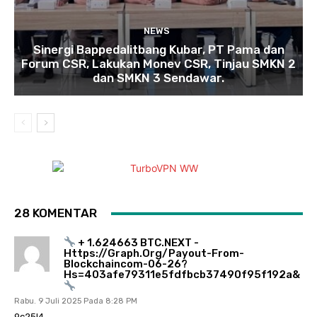
NEWS
Sinergi Bappedalitbang Kubar, PT Pama dan
Forum CSR, Lakukan Monev CSR, Tinjau SMKN 2
dan SMKN 3 Sendawar.
28 KOMENTAR
+ 1.624663 BTC.NEXT -
Https://graph.org/Payout-From-
Blockchaincom-06-26?
Hs=403afe79311e5fdfbcb37490f95f192a&
Rabu. 9 Juli 2025 Pada 8:28 PM
9c25l4