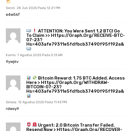
Senin. 28 Juli 2025 Pada 12:21 PM
e4w56f
ATTENTION: You Were Sent 1.2 BTC! Go
To Claim >> Https://graph.org/RECEIVE-BTC-
07-23?
Hs=403afe79311e5fdfbcb37490f95f192a&
Kamis. 7 Agustus 2025 Pada 5:13 AM
9ywj6v
Bitcoin Reward: 1.75 BTC Added. Access
Here > Https://graph.org/WITHDRAW-
BITCOIN-07-23?
Hs=403afe79311e5fdfbcb37490f95f192a&
Selasa. 12 Agustus 2025 Pada 11:43 PM
rdwxy9
Urgent: 2.0 Bitcoin Transfer Failed.
Resend Now > Https://graph.org/RECOVER-