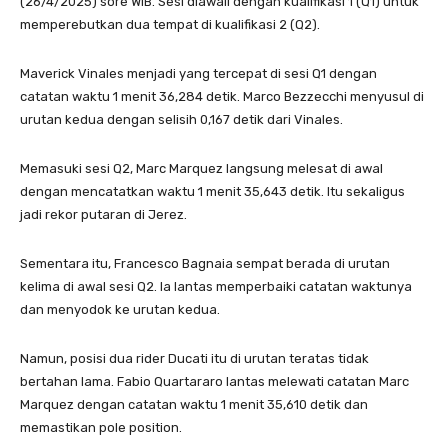
(26/4/2025) sore WIB. Sesi diawali dengan kualifikasi 1 (Q1) untuk
memperebutkan dua tempat di kualifikasi 2 (Q2).
Maverick Vinales menjadi yang tercepat di sesi Q1 dengan
catatan waktu 1 menit 36,284 detik. Marco Bezzecchi menyusul di
urutan kedua dengan selisih 0,167 detik dari Vinales.
Memasuki sesi Q2, Marc Marquez langsung melesat di awal
dengan mencatatkan waktu 1 menit 35,643 detik. Itu sekaligus
jadi rekor putaran di Jerez.
Sementara itu, Francesco Bagnaia sempat berada di urutan
kelima di awal sesi Q2. Ia lantas memperbaiki catatan waktunya
dan menyodok ke urutan kedua.
Namun, posisi dua rider Ducati itu di urutan teratas tidak
bertahan lama. Fabio Quartararo lantas melewati catatan Marc
Marquez dengan catatan waktu 1 menit 35,610 detik dan
memastikan pole position.