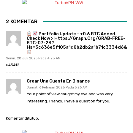
2 KOMENTAR
Portfolio Update - +0.6 BTC Added.
Check Now > Https://graph.org/GRAB-FREE-
BTC-07-23?
Hs=5c636e5f105a1d8b2db2a1b71c3334d6&
Senin. 28 Juli 2025 Pada 4:28 AM
u43412
Crear Una Cuenta En Binance
Jumat. 6 Februari 2026 Pada 5:26 AM
Your point of view caught my eye and was very
interesting. Thanks. I have a question for you.
Komentar ditutup.