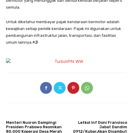
bermotor yang menunggak dan denda kembali berjalan seperti
semula.
Untuk diketahui membayar pajak kendaraan bermotor adalah
kewajiban setiap pemilik kendaraan. Pajak ini digunakan untuk
pembangunan infrastruktur jalan, transportasi, dan fasilitas
umum lainnya.#
J
ARTIKULLI PARAPRAK
ARTIKULLI TJETËR
Menteri Nusron Dampingi
Letkol Inf Doni Fransisco
Presiden Prabowo Resmikan
Jabat Dandim
80.000 Koperasi Desa Merah
0912/Kubar,Akan Disambut