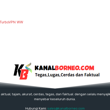
tual, tajam, akurat, cerdas, tegas, dan faktual. dengan selalu menyajik
menyebar keseluruh dunia.
Hubungi Kami:
sales@kanalborneo.com