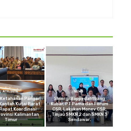
ATR/BPN
NEWS
 Ketahanan Pangan
Sinergi Bappedalitbang
Kantah Kutai Barat
Kubar, PT Pama dan Forum
 Rapat Koordinasi
CSR, Lakukan Monev CSR,
ovinsi Kalimantan
Tinjau SMKN 2 dan SMKN 3
Timur
Sendawar.