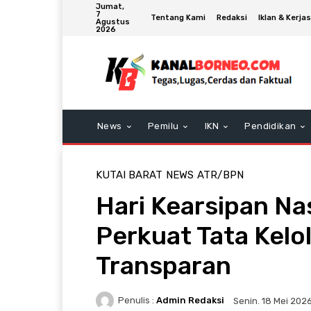
Jumat,
7
Tentang Kami
Redaksi
Iklan & Kerj
Agustus
2026
News
Pemilu
IKN
Pendidikan
KUTAI BARAT
NEWS
ATR/BPN
Hari Kearsipan N
Perkuat Tata Kelo
Transparan
Penulis :
Admin Redaksi
Senin. 18 Mei 202