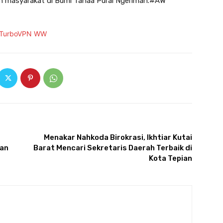
ruh masyarakat di Bumi Tanaa Purai Ngeriman.#AW
ARTIKULLI TJETËR
Menakar Nahkoda Birokrasi, Ikhtiar Kutai
han
Barat Mencari Sekretaris Daerah Terbaik di
Kota Tepian