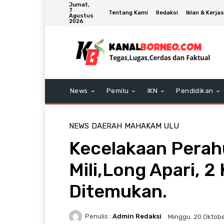
Jumat,
7
Tentang Kami
Redaksi
Iklan & Kerj
Agustus
2026
News
Pemilu
IKN
Pendidikan
NEWS
DAERAH
MAHAKAM ULU
Kecelakaan Perah
Mili,Long Apari, 
Ditemukan.
Penulis :
Admin Redaksi
Minggu. 20 Oktob