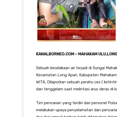
KANALBORNEO.COM – MAHAKAM ULU,LONG 
Sebuah kecelakaan air terjadi di Sungai Maha
Kecamatan Long Apari, Kabupaten Mahakam Ul
WITA. Dilaporkan sebuah perahu ces ( ketin
dan tenggelam saat melintasi arus deras di 
Tim pencarian yang terdiri dari personel Po
melakukan upaya penyelamatan dan pencarian
dua dari empat korban telah ditemukan dalam