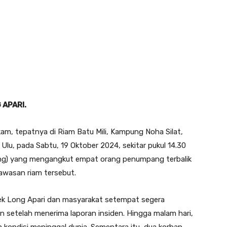
APARI.
kam, tepatnya di Riam Batu Mili, Kampung Noha Silat,
u, pada Sabtu, 19 Oktober 2024, sekitar pukul 14.30
ting) yang mengangkut empat orang penumpang terbalik
kawasan riam tersebut.
lsek Long Apari dan masyarakat setempat segera
 setelah menerima laporan insiden. Hingga malam hari,
 kondisi meninggal dunia. Sementara itu, dua korban