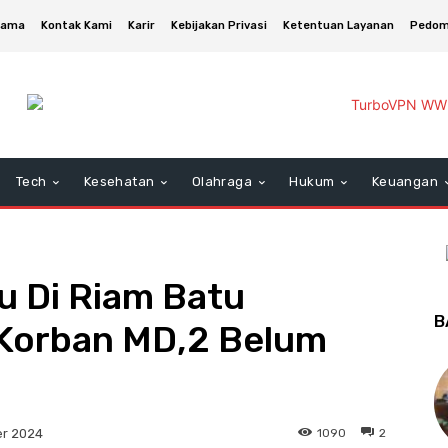
asama
Kontak Kami
Karir
Kebijakan Privasi
Ketentuan Layanan
Pedom
Tech
Kesehatan
Olahraga
Hukum
Keuangan
u Di Riam Batu
B
2 Korban MD,2 Belum
1090
2
er 2024