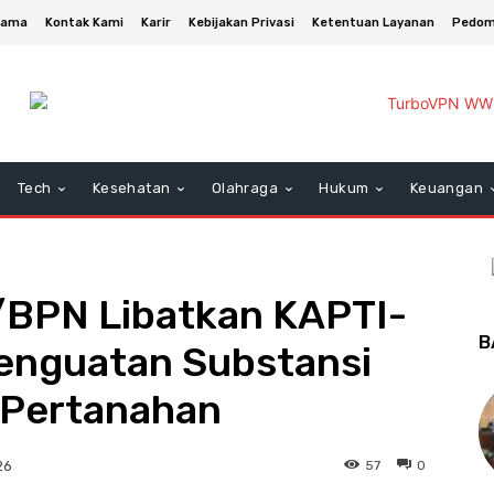
asama
Kontak Kami
Karir
Kebijakan Privasi
Ketentuan Layanan
Pedom
Tech
Kesehatan
Olahraga
Hukum
Keuangan
/BPN Libatkan KAPTI-
B
enguatan Substansi
 Pertanahan
57
0
26