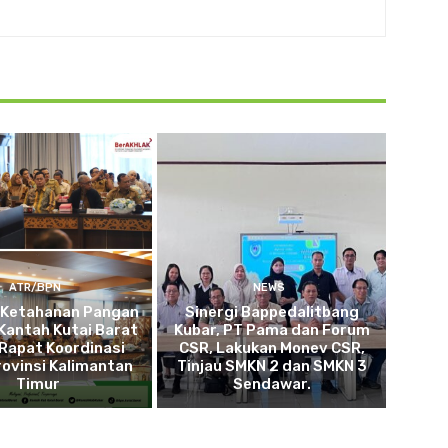
ATR/BPN
NEWS
 Ketahanan Pangan
Sinergi Bappedalitbang
Kantah Kutai Barat
Kubar, PT Pama dan Forum
 Rapat Koordinasi
CSR, Lakukan Monev CSR,
ovinsi Kalimantan
Tinjau SMKN 2 dan SMKN 3
Timur
Sendawar.