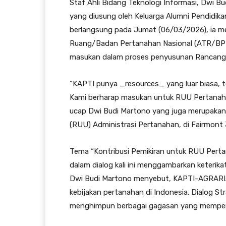
Staf Ahli Bidang Teknologi Informasi, Dwi B
yang diusung oleh Keluarga Alumni Pendidi
berlangsung pada Jumat (06/03/2026), ia m
Ruang/Badan Pertanahan Nasional (ATR/BPN
masukan dalam proses penyusunan Rancang
“KAPTI punya _resources_ yang luar biasa, 
Kami berharap masukan untuk RUU Pertanaha
ucap Dwi Budi Martono yang juga merupak
(RUU) Administrasi Pertanahan, di Fairmont 
Tema “Kontribusi Pemikiran untuk RUU Pertan
dalam dialog kali ini menggambarkan keter
Dwi Budi Martono menyebut, KAPTI-AGRARIA m
kebijakan pertanahan di Indonesia. Dialog St
menghimpun berbagai gagasan yang memperk