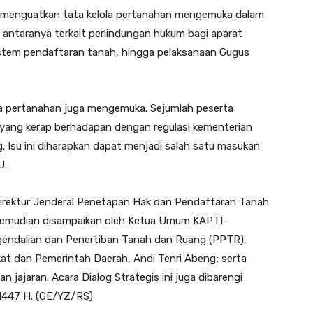
menguatkan tata kelola pertanahan mengemuka dalam
di antaranya terkait perlindungan hukum bagi aparat
istem pendaftaran tanah, hingga pelaksanaan Gugus
na pertanahan juga mengemuka. Sejumlah peserta
yang kerap berhadapan dengan regulasi kementerian
. Isu ini diharapkan dapat menjadi salah satu masukan
U.
irektur Jenderal Penetapan Hak dan Pendaftaran Tanah
 kemudian disampaikan oleh Ketua Umum KAPTI-
ngendalian dan Penertiban Tanah dan Ruang (PPTR),
akat dan Pemerintah Daerah, Andi Tenri Abeng; serta
 jajaran. Acara Dialog Strategis ini juga dibarengi
1447 H. (GE/YZ/RS)