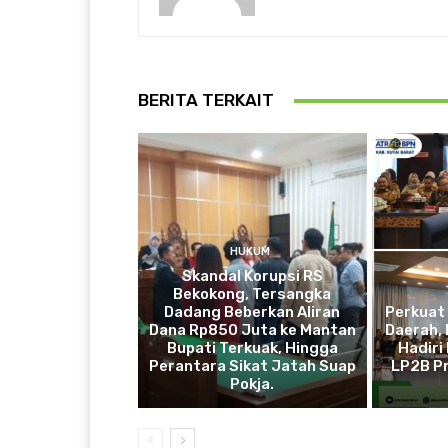
BERITA TERKAIT
HUKUM
Skandal Korupsi RS
Bekokong, Tersangka
Dadang Beberkan Aliran
Perkuat
Dana Rp850 Juta ke Mantan
Daerah, 
Bupati Terkuak, Hingga
Hadiri
Perantara Sikat Jatah Suap
LP2B Pr
Pokja.