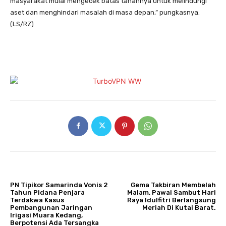
masyarakat mulai mengecek batas tanahnya untuk melindungi
aset dan menghindari masalah di masa depan,” pungkasnya.
(LS/RZ)
ARTIKULLI PARAPRAK
ARTIKULLI TJETËR
PN Tipikor Samarinda Vonis 2
Gema Takbiran Membelah
Tahun Pidana Penjara
Malam, Pawai Sambut Hari
Terdakwa Kasus
Raya Idulfitri Berlangsung
Pembangunan Jaringan
Meriah Di Kutai Barat.
Irigasi Muara Kedang,
Berpotensi Ada Tersangka