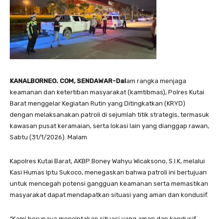
KANALBORNEO. COM, SENDAWAR-Dal
am rangka menjaga
keamanan dan ketertiban masyarakat (kamtibmas), Polres Kutai
Barat menggelar Kegiatan Rutin yang Ditingkatkan (KRYD)
dengan melaksanakan patroli di sejumlah titik strategis, termasuk
kawasan pusat keramaian, serta lokasi lain yang dianggap rawan,
Sabtu (31/1/2026). Malam
Kapolres Kutai Barat, AKBP Boney Wahyu Wicaksono, S.I.K, melalui
Kasi Humas Iptu Sukoco, menegaskan bahwa patroli ini bertujuan
untuk mencegah potensi gangguan keamanan serta memastikan
masyarakat dapat mendapatkan situasi yang aman dan kondusif.
“Kami berupaya menciptakan situasi yang aman dan kondusif,