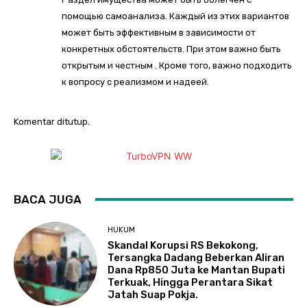
помощью самоанализа. Каждый из этих вариантов
может быть эффективным в зависимости от
конкретных обстоятельств. При этом важно быть
открытым и честным . Кроме того, важно подходить
к вопросу с реализмом и надеей.
Komentar ditutup.
BACA JUGA
HUKUM
Skandal Korupsi RS Bekokong,
Tersangka Dadang Beberkan Aliran
Dana Rp850 Juta ke Mantan Bupati
Terkuak, Hingga Perantara Sikat
Jatah Suap Pokja.