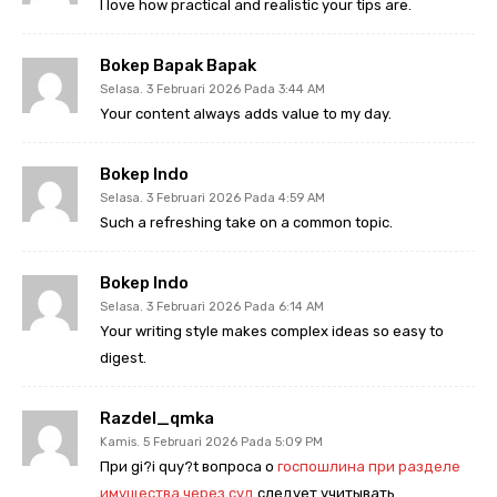
I love how practical and realistic your tips are.
Bokep Bapak Bapak
Selasa. 3 Februari 2026 Pada 3:44 AM
Your content always adds value to my day.
Bokep Indo
Selasa. 3 Februari 2026 Pada 4:59 AM
Such a refreshing take on a common topic.
Bokep Indo
Selasa. 3 Februari 2026 Pada 6:14 AM
Your writing style makes complex ideas so easy to
digest.
Razdel_qmka
Kamis. 5 Februari 2026 Pada 5:09 PM
При gi?i quy?t вопроса о
госпошлина при разделе
имущества через суд
следует учитывать