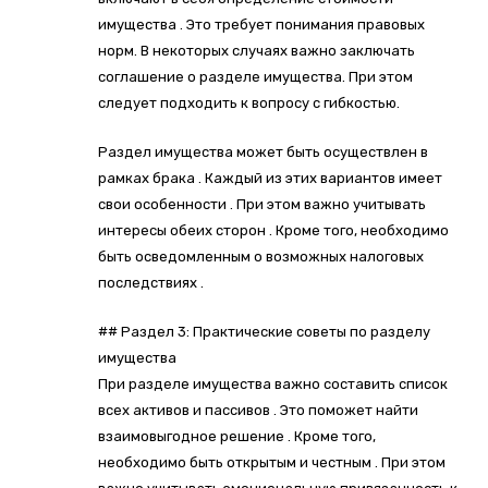
имущества . Это требует понимания правовых
норм. В некоторых случаях важно заключать
соглашение о разделе имущества. При этом
следует подходить к вопросу с гибкостью.
Раздел имущества может быть осуществлен в
рамках брака . Каждый из этих вариантов имеет
свои особенности . При этом важно учитывать
интересы обеих сторон . Кроме того, необходимо
быть осведомленным о возможных налоговых
последствиях .
## Раздел 3: Практические советы по разделу
имущества
При разделе имущества важно составить список
всех активов и пассивов . Это поможет найти
взаимовыгодное решение . Кроме того,
необходимо быть открытым и честным . При этом