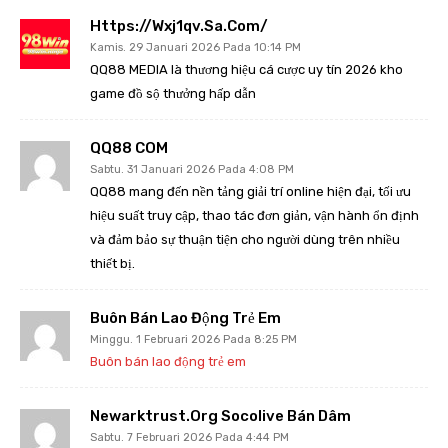
Https://wxj1qv.sa.com/
Kamis. 29 Januari 2026 Pada 10:14 PM
QQ88 MEDIA là thương hiệu cá cược uy tín 2026 kho
game đồ sộ thưởng hấp dẫn
QQ88 COM
Sabtu. 31 Januari 2026 Pada 4:08 PM
QQ88 mang đến nền tảng giải trí online hiện đại, tối ưu
hiệu suất truy cập, thao tác đơn giản, vận hành ổn định
và đảm bảo sự thuận tiện cho người dùng trên nhiều
thiết bị.
Buôn Bán Lao Động Trẻ Em
Minggu. 1 Februari 2026 Pada 8:25 PM
Buôn bán lao động trẻ em
Newarktrust.org Socolive Bán Dâm
Sabtu. 7 Februari 2026 Pada 4:44 PM