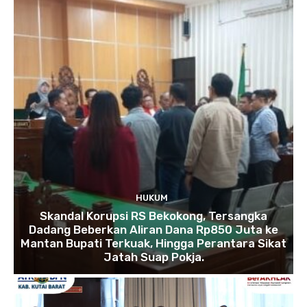
HUKUM
Skandal Korupsi RS Bekokong, Tersangka
Dadang Beberkan Aliran Dana Rp850 Juta ke
Mantan Bupati Terkuak, Hingga Perantara Sikat
Jatah Suap Pokja.