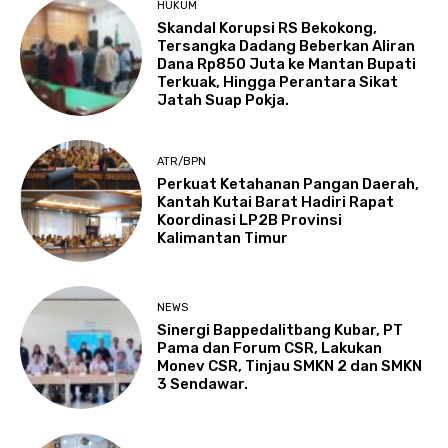
HUKUM
Skandal Korupsi RS Bekokong,
Tersangka Dadang Beberkan Aliran
Dana Rp850 Juta ke Mantan Bupati
Terkuak, Hingga Perantara Sikat
Jatah Suap Pokja.
ATR/BPN
Perkuat Ketahanan Pangan Daerah,
Kantah Kutai Barat Hadiri Rapat
Koordinasi LP2B Provinsi
Kalimantan Timur
NEWS
Sinergi Bappedalitbang Kubar, PT
Pama dan Forum CSR, Lakukan
Monev CSR, Tinjau SMKN 2 dan SMKN
3 Sendawar.