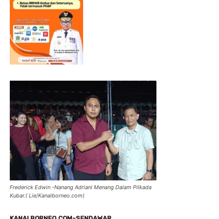
Frederick Edwin -Nanang Adriani Menang Dalam Pilkada
Kubar.( Lie/Kanalborneo.com)
KANALBORNEO.COM-SENDAWAR.