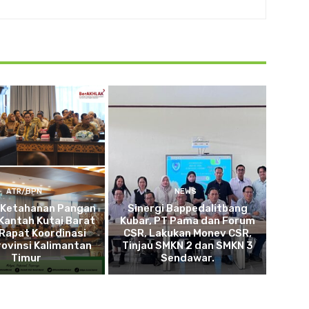
ATR/BPN
NEWS
 Ketahanan Pangan
Sinergi Bappedalitbang
Kantah Kutai Barat
Kubar, PT Pama dan Forum
 Rapat Koordinasi
CSR, Lakukan Monev CSR,
ovinsi Kalimantan
Tinjau SMKN 2 dan SMKN 3
Timur
Sendawar.