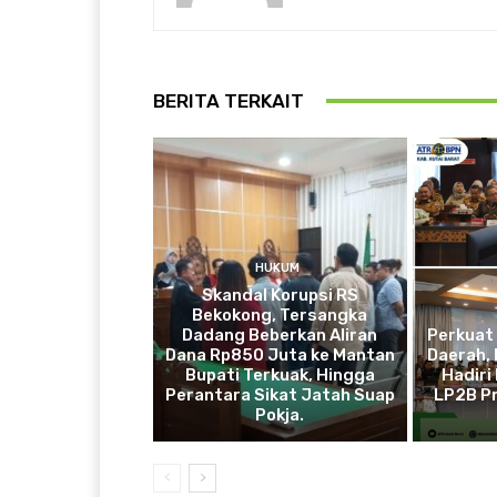
BERITA TERKAIT
HUKUM
Skandal Korupsi RS
Bekokong, Tersangka
Dadang Beberkan Aliran
Perkuat
Dana Rp850 Juta ke Mantan
Daerah, 
Bupati Terkuak, Hingga
Hadiri
Perantara Sikat Jatah Suap
LP2B Pr
Pokja.