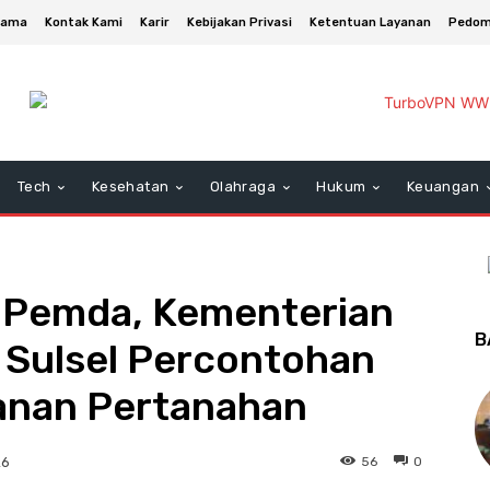
asama
Kontak Kami
Karir
Kebijakan Privasi
Ketentuan Layanan
Pedom
Tech
Kesehatan
Olahraga
Hukum
Keuangan
 Pemda, Kementerian
B
Sulsel Percontohan
anan Pertanahan
56
0
26