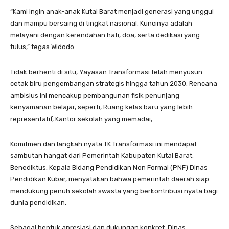
“Kami ingin anak-anak Kutai Barat menjadi generasi yang unggul
dan mampu bersaing di tingkat nasional. Kuncinya adalah
melayani dengan kerendahan hati, doa, serta dedikasi yang
tulus,” tegas Widodo.
Tidak berhenti di situ, Yayasan Transformasi telah menyusun
cetak biru pengembangan strategis hingga tahun 2030. Rencana
ambisius ini mencakup pembangunan fisik penunjang
kenyamanan belajar, seperti, Ruang kelas baru yang lebih
representatif, Kantor sekolah yang memadai,
Komitmen dan langkah nyata TK Transformasi ini mendapat
sambutan hangat dari Pemerintah Kabupaten Kutai Barat.
Benediktus, Kepala Bidang Pendidikan Non Formal (PNF) Dinas
Pendidikan Kubar, menyatakan bahwa pemerintah daerah siap
mendukung penuh sekolah swasta yang berkontribusi nyata bagi
dunia pendidikan.
Sebagai bentuk apresiasi dan dukungan konkret, Dinas