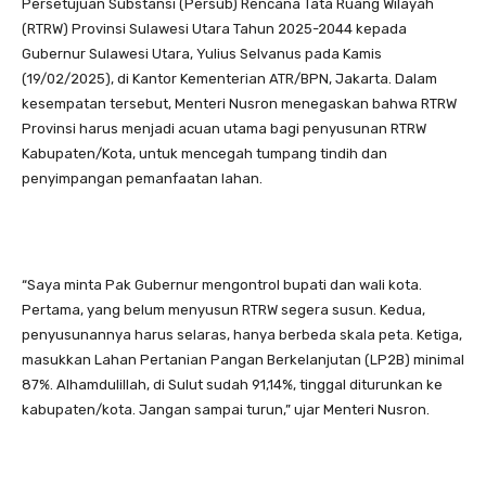
Persetujuan Substansi (Persub) Rencana Tata Ruang Wilayah
(RTRW) Provinsi Sulawesi Utara Tahun 2025-2044 kepada
Gubernur Sulawesi Utara, Yulius Selvanus pada Kamis
(19/02/2025), di Kantor Kementerian ATR/BPN, Jakarta. Dalam
kesempatan tersebut, Menteri Nusron menegaskan bahwa RTRW
Provinsi harus menjadi acuan utama bagi penyusunan RTRW
Kabupaten/Kota, untuk mencegah tumpang tindih dan
penyimpangan pemanfaatan lahan.
“Saya minta Pak Gubernur mengontrol bupati dan wali kota.
Pertama, yang belum menyusun RTRW segera susun. Kedua,
penyusunannya harus selaras, hanya berbeda skala peta. Ketiga,
masukkan Lahan Pertanian Pangan Berkelanjutan (LP2B) minimal
87%. Alhamdulillah, di Sulut sudah 91,14%, tinggal diturunkan ke
kabupaten/kota. Jangan sampai turun,” ujar Menteri Nusron.