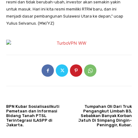
resmi dan tidak berubah-ubah, investor akan semakin yakin
untuk masuk. Hari ini kita resmi memiliki RTRW baru, dan ini
menjadi dasar pembangunan Sulawesi Utara ke depan,” ucap
Yulius Selvanus. (MW/YZ)
ARTIKULLI PARAPRAK
ARTIKULLI TJETËR
BPN Kubar SosialisasiIkuti
Tumpahan Oli Dari Truk
Pemetaan dan Informasi
Pengangkut Limbah B3,
Bidang Tanah PTSL
Sebabkan Banyak Korban
Terintegrasi ILASPP di
Jatuh Di Simpang Dingin-
Jakarta.
Peninggir, Kubar.