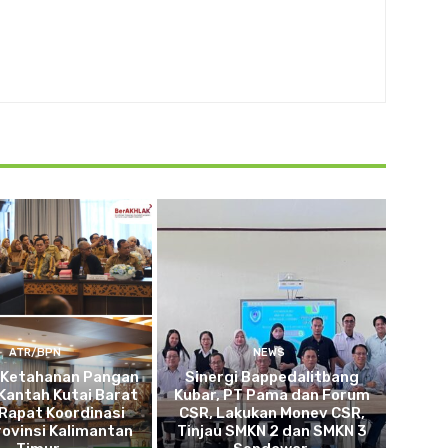
ATR/BPN
NEWS
 Ketahanan Pangan
Sinergi Bappedalitbang
Kantah Kutai Barat
Kubar, PT Pama dan Forum
 Rapat Koordinasi
CSR, Lakukan Monev CSR,
ovinsi Kalimantan
Tinjau SMKN 2 dan SMKN 3