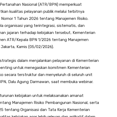
 Pertanahan Nasional (ATR/BPN) memperkuat
an kualitas pelayanan publik melalui terbitnya
 Nomor 1 Tahun 2026 tentang Manajemen Risiko.
la organisasi yang terintegrasi, sistematis, dan
n jajaran terhadap kebijakan tersebut, Kementerian
rmen ATR/Kepala BPN 1/2026 tentang Manajemen
a, Jakarta, Kamis (05/02/2026).
 strategis dalam menjalankan pelayanan di Kementerian
h penting untuk menegaskan komitmen Kementerian
secara terstruktur dan menyeluruh di seluruh unit
TR/BPN, Dalu Agung Darmawan, saat membuka webinar.
urunan kebijakan untuk melaksanakan amanat
entang Manajemen Risiko Pembangunan Nasional, serta
 tentang Organisasi dan Tata Kerja Kementerian
tas kebijakan agar lebih relevan dan aplikatif dalam