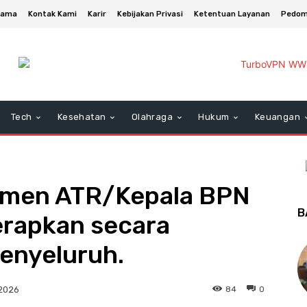
asama
Kontak Kami
Karir
Kebijakan Privasi
Ketentuan Layanan
Pedom
Tech
Kesehatan
Olahraga
Hukum
Keuangan
ermen ATR/Kepala BPN
B
erapkan secara
enyeluruh.
84
0
 2026