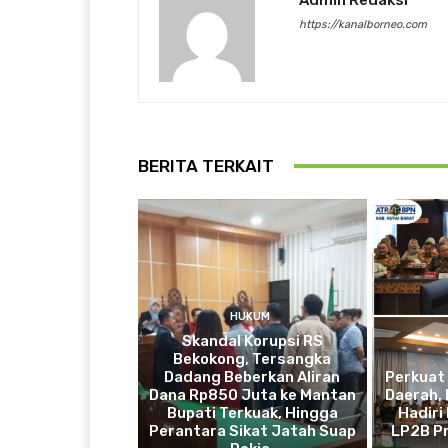
https://kanalborneo.com
BERITA TERKAIT
HUKUM
Skandal Korupsi RS
Bekokong, Tersangka
Dadang Beberkan Aliran
Perkuat
Dana Rp850 Juta ke Mantan
Daerah, 
Bupati Terkuak, Hingga
Hadiri
Perantara Sikat Jatah Suap
LP2B Pr