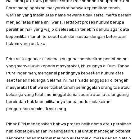
Nasional (ATR/BPN) melalui Kantor Pertanahan Kabupaten Kutai
Barat mengingatkan masyarakat bahwa kepemilikan tanah
warisan yang masih atas nama pewaris tidak serta-merta beralih
menjadi atas nama ahli waris. Terdapat proses hukum berupa
peralihan hak yang wajib diselesaikan terlebih dahulu agar data
kepemilikan tanah tersebut sah dan sesuai dengan ketentuan
hukum yang berlaku.
Edukasi ini gencar disampaikan guna memberikan pemahaman
yang menyeluruh kepada masyarakat, khususnya di Bumi Tanaa
Purai Ngeriman, mengenai pentingnya kepastian hukum atas
aset tanah keluarga. Selama ini, masih ada anggapan di tengah
masyarakat bahwa sertipikat tanah peninggalan orang tua atau
keluarga yang telah meninggal dunia secara otomatis langsung
berpindah hak kepemilikannya tanpa perlu melakukan
pengurusan administrasi ulang.
Pihak BPN menegaskan bahwa proses balik nama atau peralihan
hak akibat pewarisan ini sangat krusial untuk mencegah potensi
sengketa lahan internal maupun eksternal di masa depan. Selain